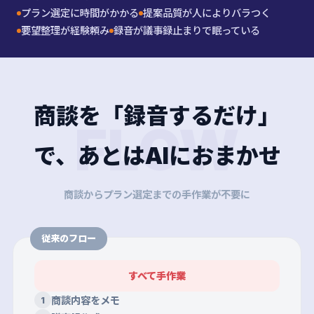
プラン選定に時間がかかる
提案品質が人によりバラつく
要望整理が経験頼み
録音が議事録止まりで眠っている
商談を「録音するだけ」
FLOW
で、あとはAIにおまかせ
商談からプラン選定までの手作業が不要に
従来のフロー
すべて手作業
商談内容をメモ
1